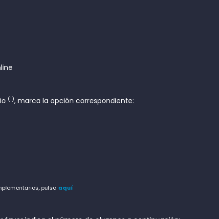
line
(1)
rio
, marca la opción correspondiente:
omplementarios, pulsa
aquí