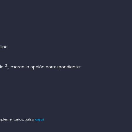
line
(1)
rio
, marca la opción correspondiente:
omplementarios, pulsa
aquí