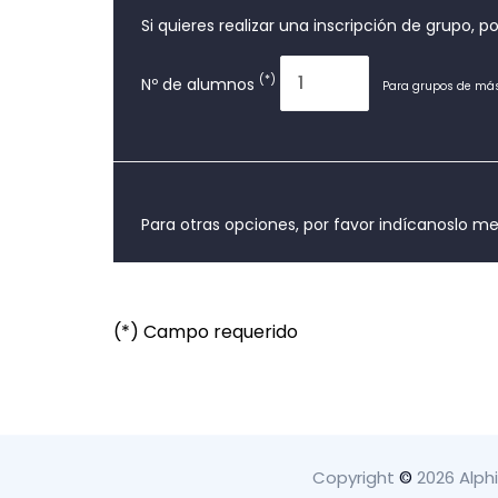
Si quieres realizar una inscripción de grupo, 
(*)
Nº de alumnos
Para grupos de más
Para otras opciones, por favor indícanoslo m
(*) Campo requerido
Copyright
©
2026 Alph