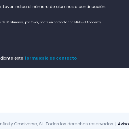
por favor indica el número de alumnos a continuación:
 de 10 alumnos, por favor, ponte en contacto con MATH-U Academy
ediante este
formulario de contacto
infinity Omniverse, SL. Todos los derechos reservados.
|
Aviso