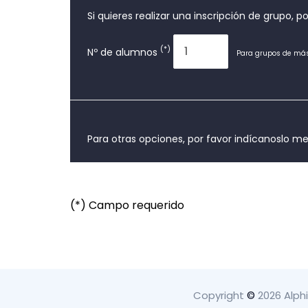
Si quieres realizar una inscripción de grupo, 
(*)
Nº de alumnos
Para grupos de más
Para otras opciones, por favor indícanoslo m
(*) Campo requerido
Copyright
©
2026 Alph