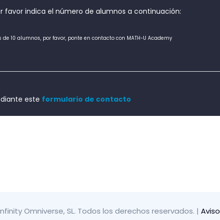
por favor indica el número de alumnos a continuación:
 de 10 alumnos, por favor, ponte en contacto con MATH-U Academy
ediante este
formulario de contacto
infinity Omniverse, SL. Todos los derechos reservados.
|
Aviso