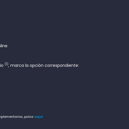
line
(1)
rio
, marca la opción correspondiente:
omplementarios, pulsa
aquí