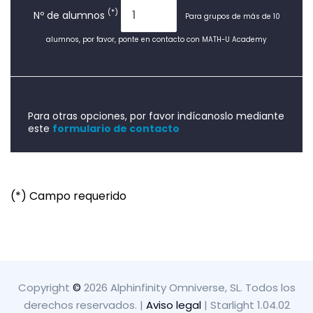
(*)
Nº de alumnos
Para grupos de más de 10
alumnos, por favor, ponte en contacto con MATH-U Academy
Para otras opciones, por favor indícanoslo mediante
este
formulario de contacto
(*) Campo requerido
Copyright
©
2026 Alphinfinity Omniverse, SL. Todos los
derechos reservados.
|
Aviso legal
| Starlight 1.04.02