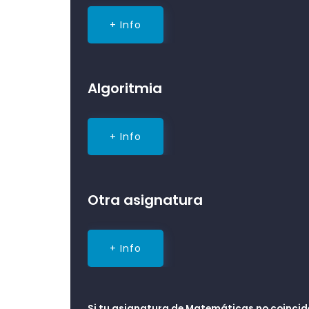
+ Info
Algoritmia
+ Info
Otra asignatura
+ Info
Si tu asignatura de Matemáticas no coinci