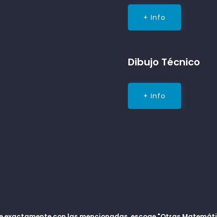
+ Info
Dibujo Técnico
+ Info
de exactamente con las mencionadas, escoge "Otras Matemát