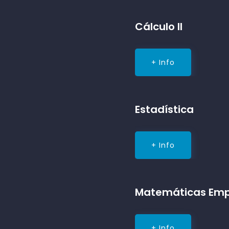
Cálculo II
+ Info
Estadística
+ Info
Matemáticas Emp
+ Info