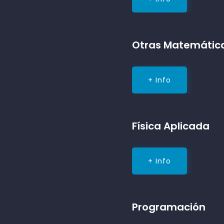
Otras Matemátic
+ Info
Física Aplicada
+ Info
Programación